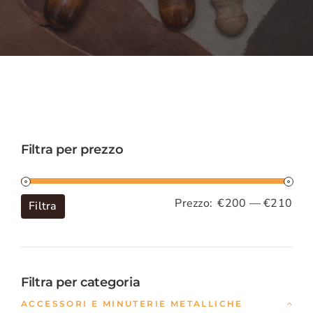
CARRELLO
ACCOUNT
Filtra per prezzo
Pre
Pre
Prezzo:
€200
—
€210
Filtra
Min
Max
Filtra per categoria
ACCESSORI E MINUTERIE METALLICHE