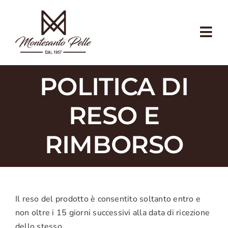
Salta
al
contenuto
Tog
Nav
CHI SIAMO
POLITICA DI
CALZOLAIO
RESO E
ARTIGIANATO
RIMBORSO
ECOSOSTENIBILITÀ
NEGOZIO
Il reso del prodotto è consentito soltanto entro e
NEGOZIO COMMERCIANTI
non oltre i 15 giorni successivi alla data di ricezione
dello stesso.
CONTATTI