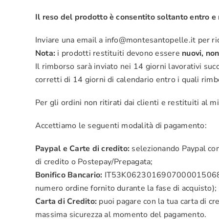
Il reso del prodotto è consentito soltanto entro e 
Inviare una email a info@montesantopelle.it per ric
Nota:
i prodotti restituiti devono essere
nuovi, non
Il rimborso sarà inviato nei 14 giorni lavorativi su
corretti di 14 giorni di calendario entro i quali rim
Per gli ordini non ritirati dai clienti e restituiti a
Accettiamo le seguenti modalità di pagamento:
Paypal e Carte di credito:
selezionando Paypal come
di credito o Postepay/Prepagata;
Bonifico Bancario:
IT53K0623016907000015068021 Cr
numero ordine fornito durante la fase di acquisto);
Carta di Credito:
puoi pagare con la tua carta di cr
massima sicurezza al momento del pagamento.