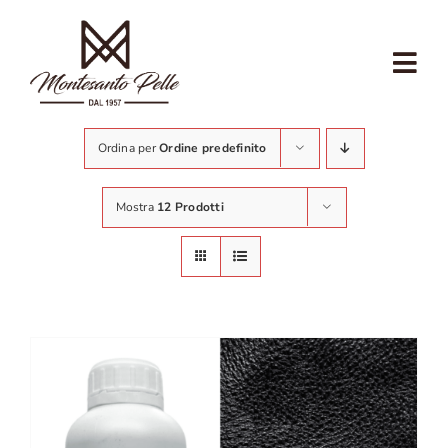
Salta
al
contenuto
Tog
Nav
CHI SIAMO
Ordina per
Ordine predefinito
CALZOLAIO
Mostra
12 Prodotti
ARTIGIANATO
ECOSOSTENIBILITÀ
NEGOZIO
NEGOZIO COMMERCIANTI
CONTATTI