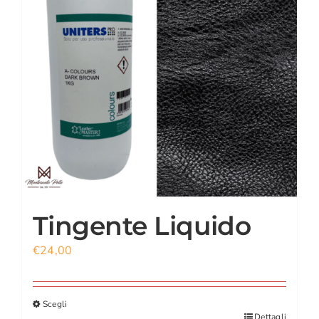
CARRELLO
ACCOUNT
Tingente Liquido
€
24,00
Scegli
Dettagli