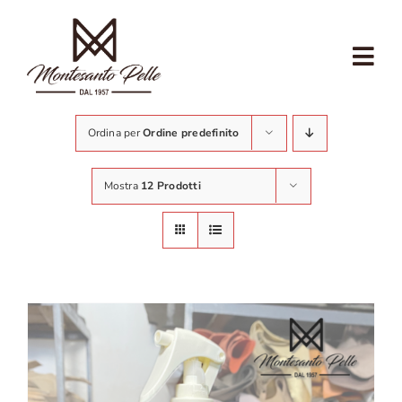
Salta
al
contenuto
Tog
Nav
CHI SIAMO
Ordina per
Ordine predefinito
CALZOLAIO
Mostra
12 Prodotti
ARTIGIANATO
ECOSOSTENIBILITÀ
NEGOZIO
NEGOZIO COMMERCIANTI
CONTATTI