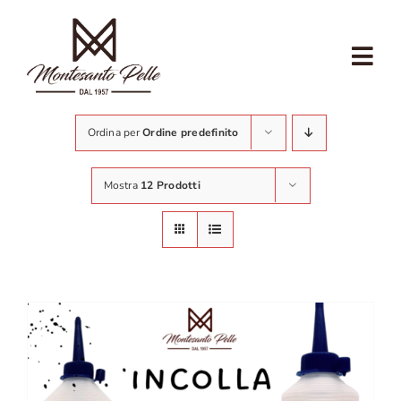
Salta
al
contenuto
Tog
Nav
CHI SIAMO
Ordina per
Ordine predefinito
CALZOLAIO
Mostra
12 Prodotti
ARTIGIANATO
ECOSOSTENIBILITÀ
NEGOZIO
NEGOZIO COMMERCIANTI
CONTATTI