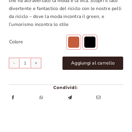
che ha attraversato la moda e la vita. Scopri il lato
divertente e fantastico del riciclo con le nostre pelli
da riciclo – dove la moda incontra il green, e
l’umorismo incontra lo stile
Colore

Aggiungi al carrello
Riciclo
di
pelli
Condividi:
rimanenti
da
lavorazioni
quantità