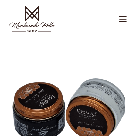
Salta
al
contenuto
Tog
Nav
CHI SIAMO
CALZOLAIO
ARTIGIANATO
ECOSOSTENIBILITÀ
NEGOZIO
NEGOZIO COMMERCIANTI
CONTATTI