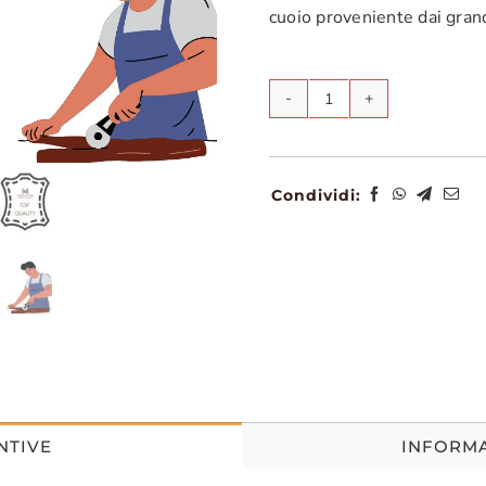
cuoio proveniente dai gran
Cintura
Crazy
Horse
Condividi:
quantità
NTIVE
INFORMA