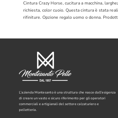
Cintura Crazy Horse, cucitura a macchina, largh
richiesta, color cuoio. Questa cintura è stata re
rifiniture. Opzione regalo uomo o donna. Prodotto
L’azienda Montesanto è una struttura che nasce dall’esigenza
di creare un vasto e sicuro riferimento per gli operatori
commerciali e artigianali del settore calzaturiero e
pelletteria.