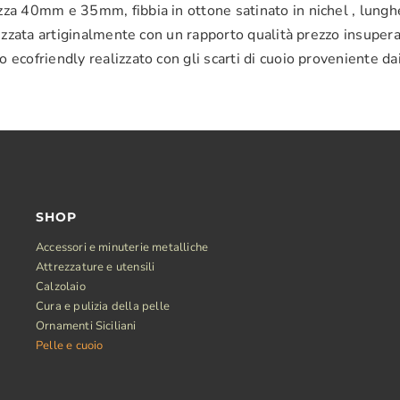
ezza 40mm e 35mm, fibbia in ottone satinato in nichel , lung
alizzata artiginalmente con un rapporto qualità prezzo insupe
 ecofriendly realizzato con gli scarti di cuoio proveniente da
SHOP
Accessori e minuterie metalliche
Attrezzature e utensili
Calzolaio
Cura e pulizia della pelle
Ornamenti Siciliani
Pelle e cuoio