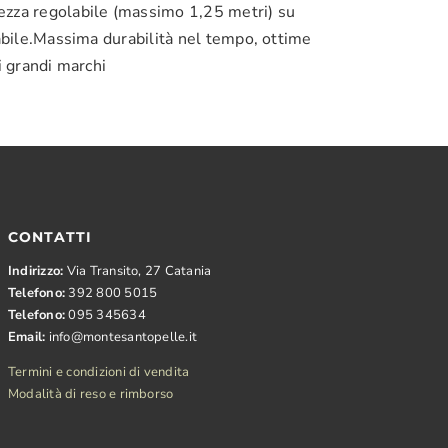
hezza regolabile (massimo 1,25 metri) su
rabile.Massima durabilità nel tempo, ottime
i grandi marchi
CONTATTI
Indirizzo:
Via Transito, 27 Catania
Telefono:
392 800 5015
Telefono:
095 345634
Email:
info@montesantopelle.it
Termini e condizioni di vendita
Modalità di reso e rimborso